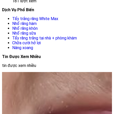
181 lượt xem
Dịch Vụ Phổ Biến
Tẩy trắng răng White Max
Nhổ răng hàm
Nhổ răng khôn
Nhổ răng sữa
Tẩy răng trắng tại nhà + phòng khám
Chữa cười hở lợi
Nâng xoang
Tin Được Xem Nhiều
tin được xem nhiều