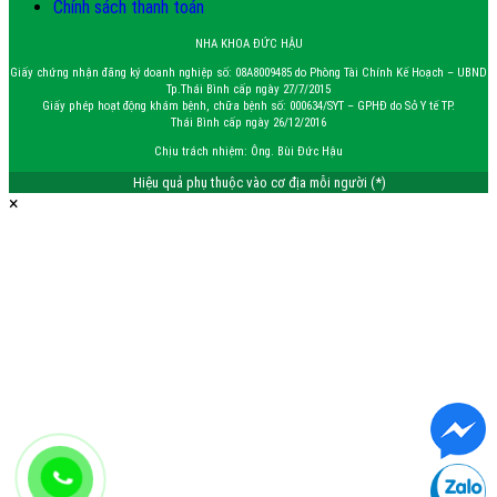
Chính sách thanh toán
NHA KHOA ĐỨC HẬU
Giấy chứng nhận đăng ký doanh nghiệp số: 08A8009485 do Phòng Tài Chính Kế Hoạch – UBND
Tp.Thái Bình cấp ngày 27/7/2015
Giấy phép hoạt động khám bệnh, chữa bệnh số: 000634/SYT – GPHĐ do Sở Y tế TP.
Thái Bình cấp ngày 26/12/2016
Chịu trách nhiệm: Ông. Bùi Đức Hậu
Hiệu quả phụ thuộc vào cơ địa mỗi người (*)
×