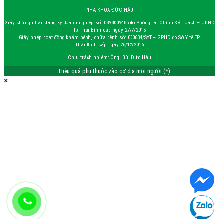
NHA KHOA ĐỨC HẬU
Giấy chứng nhận đăng ký doanh nghiệp số: 08A8009485 do Phòng Tài Chính Kế Hoạch – UBND
Tp.Thái Bình cấp ngày 27/7/2015
Giấy phép hoạt động khám bệnh, chữa bệnh số: 000634/SYT – GPHĐ do Sở Y tế TP.
Thái Bình cấp ngày 26/12/2016
Chịu trách nhiệm: Ông. Bùi Đức Hậu
Hiệu quả phụ thuộc vào cơ địa mỗi người (*)
×