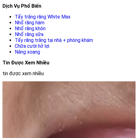
Dịch Vụ Phổ Biến
Tẩy trắng răng White Max
Nhổ răng hàm
Nhổ răng khôn
Nhổ răng sữa
Tẩy răng trắng tại nhà + phòng khám
Chữa cười hở lợi
Nâng xoang
Tin Được Xem Nhiều
tin được xem nhiều