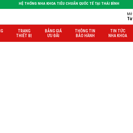
HỆ THỐNG NHA KHOA TIÊU CHUẨN QUỐC TẾ TẠI THÁI BÌNH
Mở 
Từ
 Hà
NG
TRANG
BẢNG GIÁ
THÔNG TIN
TIN TỨC
THIẾT BỊ
ƯU ĐÃI
BẢO HÀNH
NHA KHOA