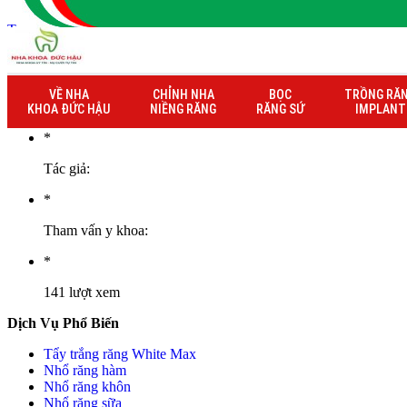
Trang chủ
» Thông tin bảo hành khách hàng Phạm Thị Hà
Thông tin bảo hành khách hàng Phạm Thị
VỀ NHA
CHỈNH NHA
BỌC
TRỒNG RĂ
08/06/2025
KHOA ĐỨC HẬU
NIỀNG RĂNG
RĂNG SỨ
IMPLANT
*
Tác giả:
*
Tham vấn y khoa:
*
141 lượt xem
Dịch Vụ Phổ Biến
Tẩy trắng răng White Max
Nhổ răng hàm
Nhổ răng khôn
Nhổ răng sữa