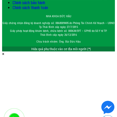
Chính sách bảo hành
Chính sách thanh toán
NHA KHOA ĐỨC HẬU
Giấy chứng nhận đăng ký doanh nghiệp số: 08A8009485 do Phòng Tài Chính Kế Hoạch – UBND
Tp.Thái Bình cấp ngày 27/7/2015
Giấy phép hoạt động khám bệnh, chữa bệnh số: 000634/SYT – GPHĐ do Sở Y tế TP.
Thái Bình cấp ngày 26/12/2016
Chịu trách nhiệm: Ông. Bùi Đức Hậu
Hiệu quả phụ thuộc vào cơ địa mỗi người (*)
×