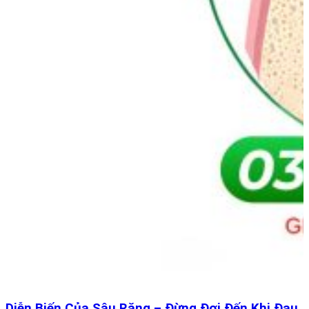
Diễn Biến Của Sâu Răng – Đừng Đợi Đến Khi Đau