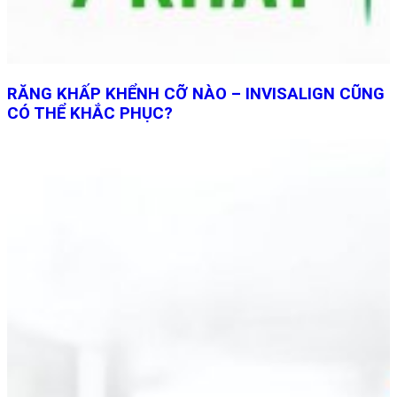
RĂNG KHẤP KHỂNH CỠ NÀO – INVISALIGN CŨNG
CÓ THỂ KHẮC PHỤC?