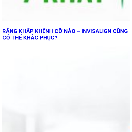
RĂNG KHẤP KHỂNH CỠ NÀO – INVISALIGN CŨNG
CÓ THỂ KHẮC PHỤC?