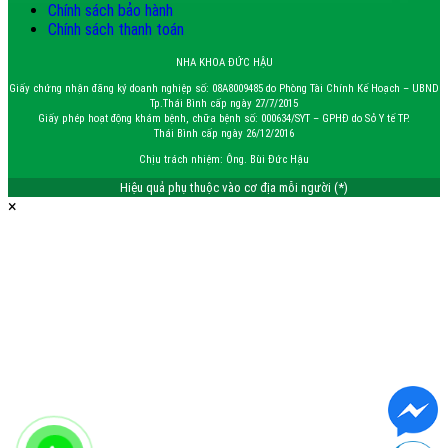
Chính sách bảo hành
Chính sách thanh toán
NHA KHOA ĐỨC HẬU
Giấy chứng nhận đăng ký doanh nghiệp số: 08A8009485 do Phòng Tài Chính Kế Hoạch – UBND
Tp.Thái Bình cấp ngày 27/7/2015
Giấy phép hoạt động khám bệnh, chữa bệnh số: 000634/SYT – GPHĐ do Sở Y tế TP.
Thái Bình cấp ngày 26/12/2016
Chịu trách nhiệm: Ông. Bùi Đức Hậu
Hiệu quả phụ thuộc vào cơ địa mỗi người (*)
×