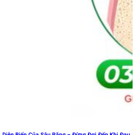
Diễn Biến Của Sâu Răng – Đừng Đợi Đến Khi Đau