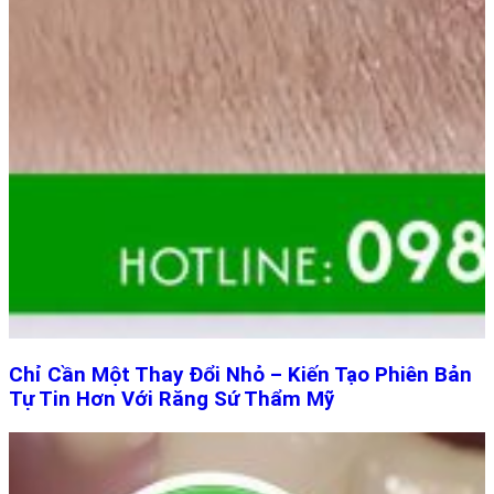
Chỉ Cần Một Thay Đổi Nhỏ – Kiến Tạo Phiên Bản
Tự Tin Hơn Với Răng Sứ Thẩm Mỹ