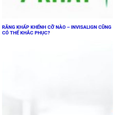
RĂNG KHẤP KHỂNH CỠ NÀO – INVISALIGN CŨNG
CÓ THỂ KHẮC PHỤC?