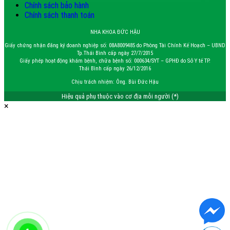
Chính sách bảo hành
Chính sách thanh toán
NHA KHOA ĐỨC HẬU
Giấy chứng nhận đăng ký doanh nghiệp số: 08A8009485 do Phòng Tài Chính Kế Hoạch – UBND
Tp.Thái Bình cấp ngày 27/7/2015
Giấy phép hoạt động khám bệnh, chữa bệnh số: 000634/SYT – GPHĐ do Sở Y tế TP.
Thái Bình cấp ngày 26/12/2016
Chịu trách nhiệm: Ông. Bùi Đức Hậu
Hiệu quả phụ thuộc vào cơ địa mỗi người (*)
×