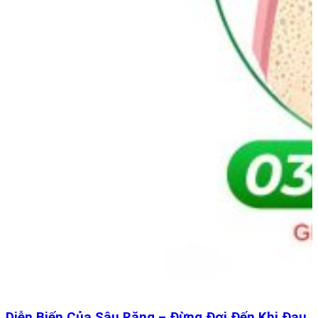
Diễn Biến Của Sâu Răng – Đừng Đợi Đến Khi Đau