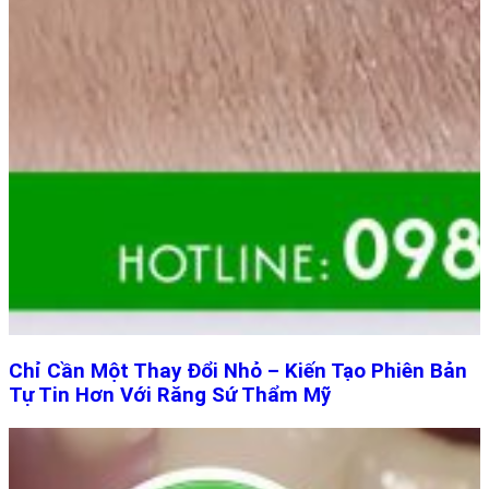
Chỉ Cần Một Thay Đổi Nhỏ – Kiến Tạo Phiên Bản
Tự Tin Hơn Với Răng Sứ Thẩm Mỹ