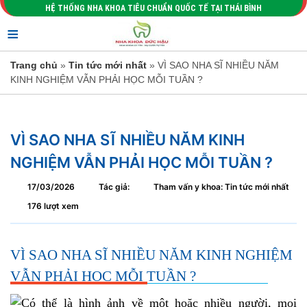
HỆ THỐNG NHA KHOA TIÊU CHUẨN QUỐC TẾ TẠI THÁI BÌNH
≡
Trang chủ
»
Tin tức mới nhất
» VÌ SAO NHA SĨ NHIỀU NĂM
KINH NGHIỆM VẪN PHẢI HỌC MỖI TUẦN ?
VÌ SAO NHA SĨ NHIỀU NĂM KINH
NGHIỆM VẪN PHẢI HỌC MỖI TUẦN ?
17/03/2026
Tác giả:
Tham vấn y khoa: Tin tức mới nhất
176 lượt xem
VÌ SAO NHA SĨ NHIỀU NĂM KINH NGHIỆM
VẪN PHẢI HỌC MỖI TUẦN ?