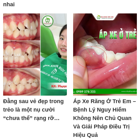
nhai
Đằng sau vẻ đẹp trong
Áp Xe Răng Ở Trẻ Em –
trẻo là một nụ cười
Bệnh Lý Nguy Hiểm
“chưa thể” rạng rỡ…
Không Nên Chủ Quan
Và Giải Pháp Điều Trị
Hiệu Quả