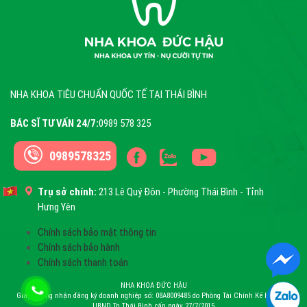
NHA KHOA TIÊU CHUẨN QUỐC TẾ TẠI THÁI BÌNH
BÁC SĨ TƯ VẤN 24/7:
0989 578 325
0989578325
Trụ sở chính:
213 Lê Quý Đôn - Phường Thái Bình - Tỉnh
Hưng Yên
Chính sách bảo mật thông tin
Chính sách bảo hành
Chính sách thanh toán
NHA KHOA ĐỨC HẬU
Giấy chứng nhận đăng ký doanh nghiệp số: 08A8009485 do Phòng Tài Chính Kế Hoạch –
UBND Tp.Thái Bình cấp ngày 27/7/2015