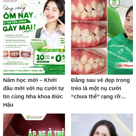
Năm học mới – Khởi
Đằng sau vẻ đẹp trong
đầu mới với nụ cười tự
trẻo là một nụ cười
tin cùng Nha khoa Đức
“chưa thể” rạng rỡ…
Hậu