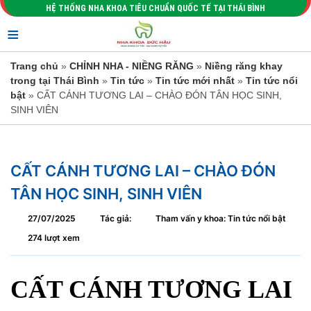
HỆ THỐNG NHA KHOA TIÊU CHUẨN QUỐC TẾ TẠI THÁI BÌNH
≡
Trang chủ
»
CHỈNH NHA - NIỀNG RĂNG
»
Niềng răng khay
trong tại Thái Bình
»
Tin tức
»
Tin tức mới nhất
»
Tin tức nổi
bật
» CẤT CÁNH TƯƠNG LAI – CHÀO ĐÓN TÂN HỌC SINH,
SINH VIÊN
CẤT CÁNH TƯƠNG LAI – CHÀO ĐÓN
TÂN HỌC SINH, SINH VIÊN
27/07/2025
Tác giả:
Tham vấn y khoa: Tin tức nổi bật
274 lượt xem
CẤT CÁNH TƯƠNG LAI