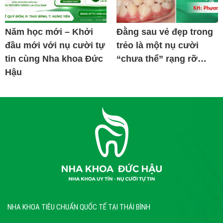
Năm học mới – Khởi
Đằng sau vẻ đẹp trong
đầu mới với nụ cười tự
trẻo là một nụ cười
tin cùng Nha khoa Đức
“chưa thể” rạng rỡ…
Hậu
NHA KHOA TIÊU CHUẨN QUỐC TẾ TẠI THÁI BÌNH