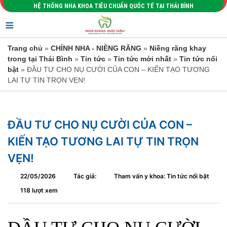
HỆ THỐNG NHA KHOA TIÊU CHUẨN QUỐC TẾ TẠI THÁI BÌNH
≡
Trang chủ
»
CHỈNH NHA - NIỀNG RĂNG
»
Niềng răng khay
trong tại Thái Bình
»
Tin tức
»
Tin tức mới nhất
»
Tin tức nổi
bật
» ĐẦU TƯ CHO NỤ CƯỜI CỦA CON – KIẾN TẠO TƯƠNG
LAI TỰ TIN TRỌN VẸN!
ĐẦU TƯ CHO NỤ CƯỜI CỦA CON –
KIẾN TẠO TƯƠNG LAI TỰ TIN TRỌN
VẸN!
22/05/2026
Tác giả:
Tham vấn y khoa: Tin tức nổi bật
118 lượt xem