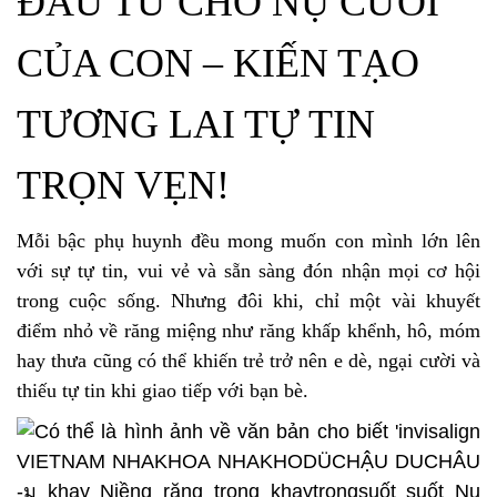
ĐẦU TƯ CHO NỤ CƯỜI
CỦA CON – KIẾN TẠO
TƯƠNG LAI TỰ TIN
TRỌN VẸN!
Mỗi bậc phụ huynh đều mong muốn con mình lớn lên
với sự tự tin, vui vẻ và sẵn sàng đón nhận mọi cơ hội
trong cuộc sống. Nhưng đôi khi, chỉ một vài khuyết
điểm nhỏ về răng miệng như răng khấp khểnh, hô, móm
hay thưa cũng có thể khiến trẻ trở nên e dè, ngại cười và
thiếu tự tin khi giao tiếp với bạn bè.