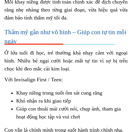
Mỗi khay niềng được tính toán chính xác để dịch chuyển
răng nhẹ nhàng theo từng giai đoạn, vừa hiệu quả vừa
đảm bảo tính thẩm mỹ tối đa.
Thẩm mỹ gần như vô hình – Giúp con tự tin mỗi
ngày
Ở lứa tuổi đi học, trẻ thường khá nhạy cảm với ngoại
hình. Nhiều bé ngại cười hoặc mất tự tin vì sợ bị trêu
chọc khi đeo mắc cài kim loại.
Với Invisalign First / Teen:
Khay niềng trong suốt ôm sát cung răng
Khó nhận ra khi giao tiếp
Giúp con thoải mái cười nói, chụp ảnh, tham gia
hoạt động học tập và vui chơi
Con vẫn là chính mình trong suốt hành trình chỉnh nha.