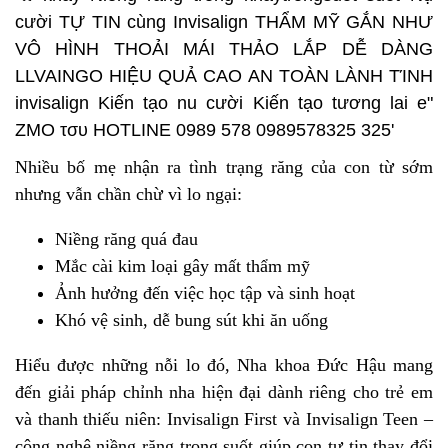
Nhiều bố mẹ nhận ra tình trạng răng của con từ sớm
nhưng vẫn chần chừ vì lo ngại:
Niềng răng quá đau
Mắc cài kim loại gây mất thẩm mỹ
Ảnh hưởng đến việc học tập và sinh hoạt
Khó vệ sinh, dễ bung sút khi ăn uống
Hiểu được những nỗi lo đó,
Nha khoa Đức Hậu
mang
đến giải pháp chỉnh nha hiện đại dành riêng cho trẻ em
và thanh thiếu niên: Invisalign First và Invisalign Teen –
công nghệ niềng răng trong suốt giúp con tự tin thay đổi