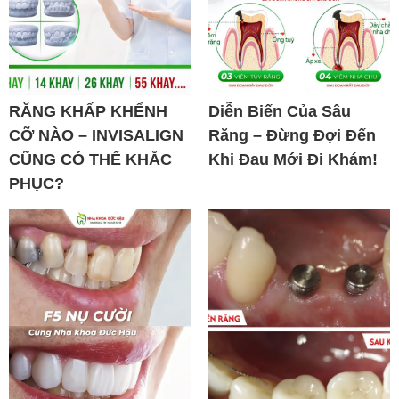
RĂNG KHẤP KHỂNH
Diễn Biến Của Sâu
CỠ NÀO – INVISALIGN
Răng – Đừng Đợi Đến
CŨNG CÓ THỂ KHẮC
Khi Đau Mới Đi Khám!
PHỤC?