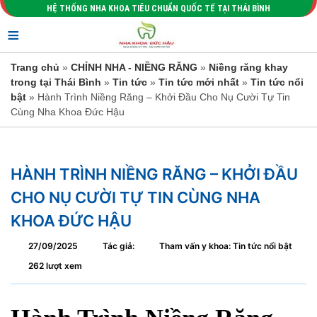
HỆ THỐNG NHA KHOA TIÊU CHUẨN QUỐC TẾ TẠI THÁI BÌNH
≡
Trang chủ
»
CHỈNH NHA - NIỀNG RĂNG
»
Niềng răng khay
trong tại Thái Bình
»
Tin tức
»
Tin tức mới nhất
»
Tin tức nổi
bật
» Hành Trình Niềng Răng – Khởi Đầu Cho Nụ Cười Tự Tin
Cùng Nha Khoa Đức Hậu
HÀNH TRÌNH NIỀNG RĂNG – KHỞI ĐẦU
CHO NỤ CƯỜI TỰ TIN CÙNG NHA
KHOA ĐỨC HẬU
27/09/2025
Tác giả:
Tham vấn y khoa: Tin tức nổi bật
262 lượt xem