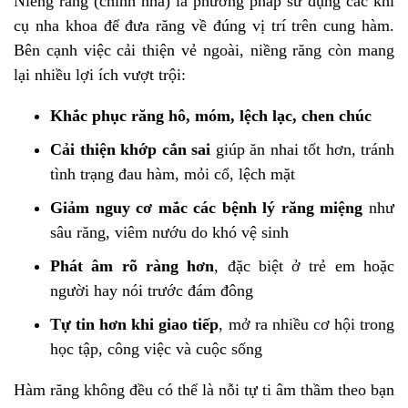
Niềng răng (chỉnh nha) là phương pháp sử dụng các khí
cụ nha khoa để đưa răng về đúng vị trí trên cung hàm.
Bên cạnh việc cải thiện vẻ ngoài, niềng răng còn mang
lại nhiều lợi ích vượt trội:
Khắc phục răng hô, móm, lệch lạc, chen chúc
Cải thiện khớp cắn sai
giúp ăn nhai tốt hơn, tránh
tình trạng đau hàm, mỏi cổ, lệch mặt
Giảm nguy cơ mắc các bệnh lý răng miệng
như
sâu răng, viêm nướu do khó vệ sinh
Phát âm rõ ràng hơn
, đặc biệt ở trẻ em hoặc
người hay nói trước đám đông
Tự tin hơn khi giao tiếp
, mở ra nhiều cơ hội trong
học tập, công việc và cuộc sống
Hàm răng không đều có thể là nỗi tự ti âm thầm theo bạn