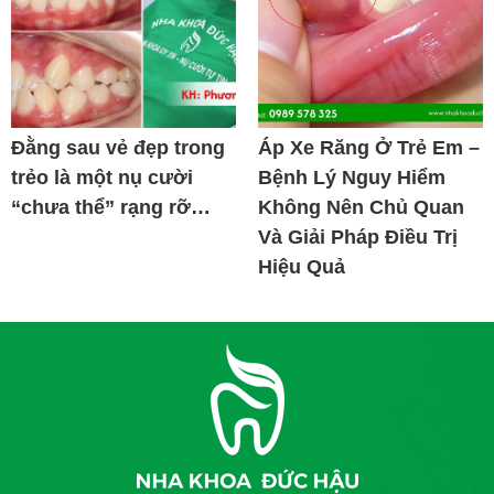
Đằng sau vẻ đẹp trong
Áp Xe Răng Ở Trẻ Em –
trẻo là một nụ cười
Bệnh Lý Nguy Hiểm
“chưa thể” rạng rỡ…
Không Nên Chủ Quan
Và Giải Pháp Điều Trị
Hiệu Quả