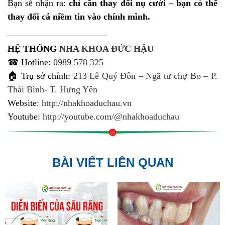
Bạn sẽ nhận ra:
chỉ cần thay đổi nụ cười – bạn có thể
thay đổi cả niềm tin vào chính mình.
———————————
HỆ THỐNG
NHA KHOA ĐỨC HẬU
☎ Hotline:
0989 578 325
🏠 Trụ sở chính:
213 Lê Quý Đôn – Ngã tư chợ Bo – P.
Thái Bình- T. Hưng Yên
Website:
http://nhakhoaduchau.vn
Youtube:
http://youtube.com/@nhakhoaduchau
BÀI VIẾT LIÊN QUAN