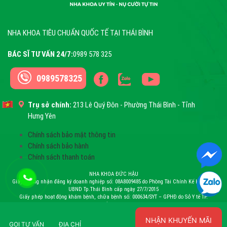
NHA KHOA TIÊU CHUẨN QUỐC TẾ TẠI THÁI BÌNH
BÁC SĨ TƯ VẤN 24/7:
0989 578 325
0989578325
Trụ sở chính:
213 Lê Quý Đôn - Phường Thái Bình - Tỉnh
Hưng Yên
Chính sách bảo mật thông tin
Chính sách bảo hành
Chính sách thanh toán
NHA KHOA ĐỨC HẬU
Giấy chứng nhận đăng ký doanh nghiệp số: 08A8009485 do Phòng Tài Chính Kế Hoạch –
UBND Tp.Thái Bình cấp ngày 27/7/2015
Giấy phép hoạt động khám bệnh, chữa bệnh số: 000634/SYT – GPHĐ do Sở Y tế TP.
Thái Bình cấp ngày 26/12/2016
Chịu trách nhiệm: Ông. Bùi Đức Hậu
NHẬN KHUYẾN MÃI
GỌI TƯ VẤN
ĐỊA CHỈ