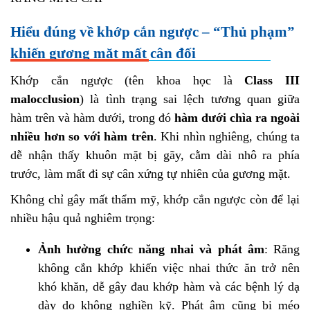
Hiểu đúng về khớp cắn ngược – “Thủ phạm”
khiến gương mặt mất cân đối
Khớp cắn ngược (tên khoa học là
Class III
malocclusion
) là tình trạng sai lệch tương quan giữa
hàm trên và hàm dưới, trong đó
hàm dưới chìa ra ngoài
nhiều hơn so với hàm trên
. Khi nhìn nghiêng, chúng ta
dễ nhận thấy khuôn mặt bị gãy, cằm dài nhô ra phía
trước, làm mất đi sự cân xứng tự nhiên của gương mặt.
Không chỉ gây mất thẩm mỹ, khớp cắn ngược còn để lại
nhiều hậu quả nghiêm trọng:
Ảnh hưởng chức năng nhai và phát âm
: Răng
không cắn khớp khiến việc nhai thức ăn trở nên
khó khăn, dễ gây đau khớp hàm và các bệnh lý dạ
dày do không nghiền kỹ. Phát âm cũng bị méo