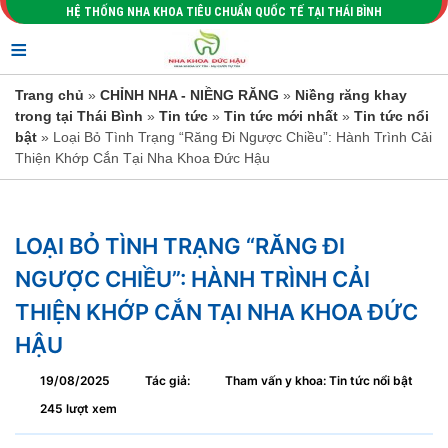
HỆ THỐNG NHA KHOA TIÊU CHUẨN QUỐC TẾ TẠI THÁI BÌNH
≡
Trang chủ
»
CHỈNH NHA - NIỀNG RĂNG
»
Niềng răng khay
trong tại Thái Bình
»
Tin tức
»
Tin tức mới nhất
»
Tin tức nổi
bật
» Loại Bỏ Tình Trạng “Răng Đi Ngược Chiều”: Hành Trình Cải
Thiện Khớp Cắn Tại Nha Khoa Đức Hậu
LOẠI BỎ TÌNH TRẠNG “RĂNG ĐI
NGƯỢC CHIỀU”: HÀNH TRÌNH CẢI
THIỆN KHỚP CẮN TẠI NHA KHOA ĐỨC
HẬU
19/08/2025
Tác giả:
Tham vấn y khoa: Tin tức nổi bật
245 lượt xem