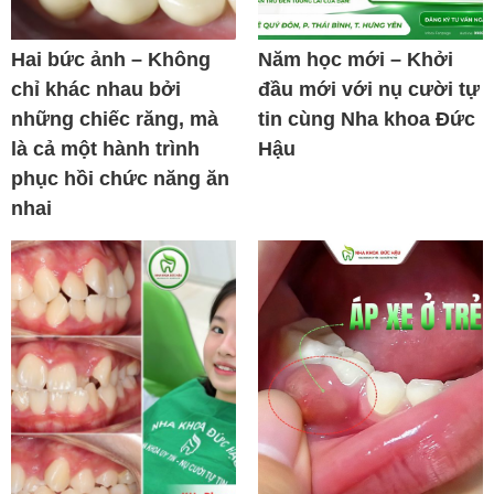
Hai bức ảnh – Không
Năm học mới – Khởi
chỉ khác nhau bởi
đầu mới với nụ cười tự
những chiếc răng, mà
tin cùng Nha khoa Đức
là cả một hành trình
Hậu
phục hồi chức năng ăn
nhai