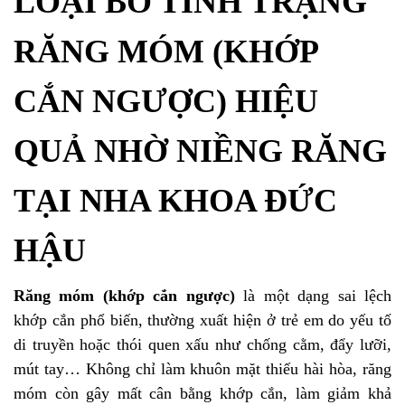
LOẠI BỎ TÌNH TRẠNG
RĂNG MÓM (KHỚP
CẮN NGƯỢC) HIỆU
QUẢ NHỜ NIỀNG RĂNG
TẠI NHA KHOA ĐỨC
HẬU
Răng móm (khớp cắn ngược)
là một dạng sai lệch
khớp cắn phổ biến, thường xuất hiện ở trẻ em do yếu tố
di truyền hoặc thói quen xấu như chống cằm, đẩy lưỡi,
mút tay… Không chỉ làm khuôn mặt thiếu hài hòa, răng
móm còn gây mất cân bằng khớp cắn, làm giảm khả