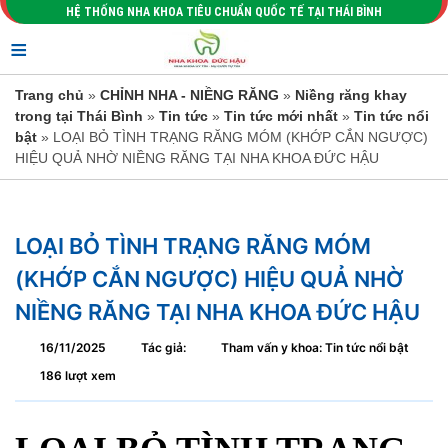
HỆ THỐNG NHA KHOA TIÊU CHUẨN QUỐC TẾ TẠI THÁI BÌNH
≡
Trang chủ
»
CHỈNH NHA - NIỀNG RĂNG
»
Niềng răng khay
trong tại Thái Bình
»
Tin tức
»
Tin tức mới nhất
»
Tin tức nổi
bật
» LOẠI BỎ TÌNH TRẠNG RĂNG MÓM (KHỚP CẮN NGƯỢC)
HIỆU QUẢ NHỜ NIỀNG RĂNG TẠI NHA KHOA ĐỨC HẬU
LOẠI BỎ TÌNH TRẠNG RĂNG MÓM
(KHỚP CẮN NGƯỢC) HIỆU QUẢ NHỜ
NIỀNG RĂNG TẠI NHA KHOA ĐỨC HẬU
16/11/2025
Tác giả:
Tham vấn y khoa: Tin tức nổi bật
186 lượt xem