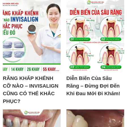
RĂNG KHẤP KHỂNH
Diễn Biến Của Sâu
CỠ NÀO – INVISALIGN
Răng – Đừng Đợi Đến
CŨNG CÓ THỂ KHẮC
Khi Đau Mới Đi Khám!
PHỤC?