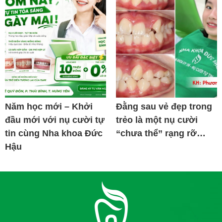
Năm học mới – Khởi
Đằng sau vẻ đẹp trong
đầu mới với nụ cười tự
trẻo là một nụ cười
tin cùng Nha khoa Đức
“chưa thể” rạng rỡ…
Hậu