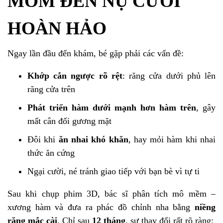
MÓM ĐẾN NỤ CƯỜI
HOÀN HẢO
Ngay lần đầu đến khám, bé gặp phải các vấn đề:
Khớp cắn ngược rõ rệt
: răng cửa dưới phủ lên
răng cửa trên
Phát triển hàm dưới mạnh hơn hàm trên
, gây
mất cân đối gương mặt
Đôi khi
ăn nhai khó khăn
, hay mỏi hàm khi nhai
thức ăn cứng
Ngại cười, né tránh giao tiếp với bạn bè vì tự ti
Sau khi chụp phim 3D, bác sĩ phân tích mô mềm –
xương hàm và đưa ra phác đồ chỉnh nha bằng
niềng
răng mắc cài
. Chỉ sau
12 tháng
, sự thay đổi rất rõ ràng: