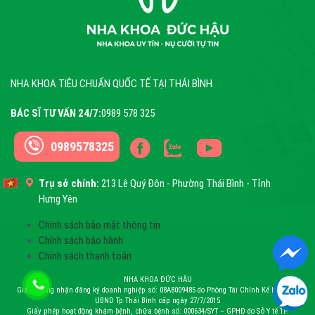
NHA KHOA TIÊU CHUẨN QUỐC TẾ TẠI THÁI BÌNH
BÁC SĨ TƯ VẤN 24/7:
0989 578 325
0989578325
Trụ sở chính:
213 Lê Quý Đôn - Phường Thái Bình - Tỉnh
Hưng Yên
Chính sách bảo mật thông tin
Chính sách bảo hành
Chính sách thanh toán
NHA KHOA ĐỨC HẬU
Giấy chứng nhận đăng ký doanh nghiệp số: 08A8009485 do Phòng Tài Chính Kế Hoạch –
UBND Tp.Thái Bình cấp ngày 27/7/2015
Giấy phép hoạt động khám bệnh, chữa bệnh số: 000634/SYT – GPHĐ do Sở Y tế TP.