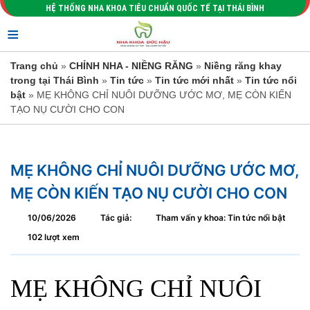
HỆ THỐNG NHA KHOA TIÊU CHUẨN QUỐC TẾ TẠI THÁI BÌNH
≡
Trang chủ
»
CHỈNH NHA - NIỀNG RĂNG
»
Niềng răng khay
trong tại Thái Bình
»
Tin tức
»
Tin tức mới nhất
»
Tin tức nổi
bật
» MẸ KHÔNG CHỈ NUÔI DƯỠNG ƯỚC MƠ, MẸ CÒN KIẾN
TẠO NỤ CƯỜI CHO CON
MẸ KHÔNG CHỈ NUÔI DƯỠNG ƯỚC MƠ,
MẸ CÒN KIẾN TẠO NỤ CƯỜI CHO CON
10/06/2026
Tác giả:
Tham vấn y khoa: Tin tức nổi bật
102 lượt xem
MẸ KHÔNG CHỈ NUÔI