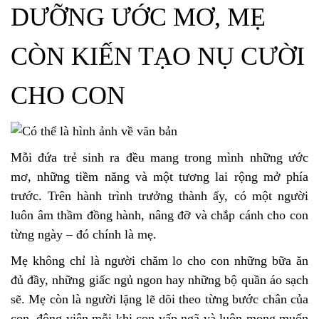
DƯỠNG ƯỚC MƠ, MẸ
CÒN KIẾN TẠO NỤ CƯỜI
CHO CON
Mỗi đứa trẻ sinh ra đều mang trong mình những ước
mơ, những tiềm năng và một tương lai rộng mở phía
trước. Trên hành trình trưởng thành ấy, có một người
luôn âm thầm đồng hành, nâng đỡ và chắp cánh cho con
từng ngày – đó chính là mẹ.
Mẹ không chỉ là người chăm lo cho con những bữa ăn
đủ đầy, những giấc ngủ ngon hay những bộ quần áo sạch
sẽ. Mẹ còn là người lặng lẽ dõi theo từng bước chân của
con, động viên mỗi khi con vấp ngã và luôn mong muốn