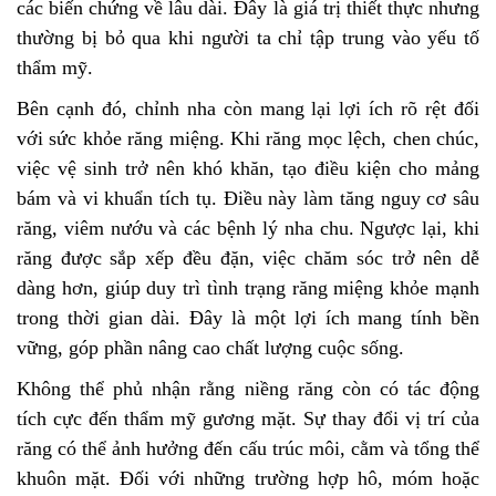
các biến chứng về lâu dài. Đây là giá trị thiết thực nhưng
thường bị bỏ qua khi người ta chỉ tập trung vào yếu tố
thẩm mỹ.
Bên cạnh đó, chỉnh nha còn mang lại lợi ích rõ rệt đối
với sức khỏe răng miệng. Khi răng mọc lệch, chen chúc,
việc vệ sinh trở nên khó khăn, tạo điều kiện cho mảng
bám và vi khuẩn tích tụ. Điều này làm tăng nguy cơ sâu
răng, viêm nướu và các bệnh lý nha chu. Ngược lại, khi
răng được sắp xếp đều đặn, việc chăm sóc trở nên dễ
dàng hơn, giúp duy trì tình trạng răng miệng khỏe mạnh
trong thời gian dài. Đây là một lợi ích mang tính bền
vững, góp phần nâng cao chất lượng cuộc sống.
Không thể phủ nhận rằng niềng răng còn có tác động
tích cực đến thẩm mỹ gương mặt. Sự thay đổi vị trí của
răng có thể ảnh hưởng đến cấu trúc môi, cằm và tổng thể
khuôn mặt. Đối với những trường hợp hô, móm hoặc