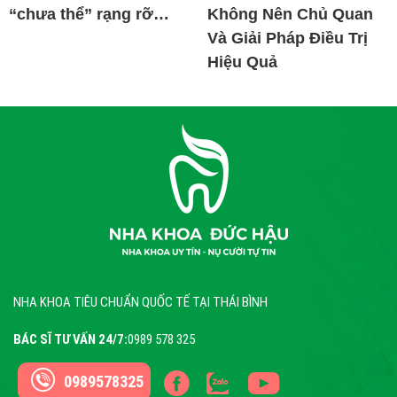
“chưa thể” rạng rỡ…
Không Nên Chủ Quan
Và Giải Pháp Điều Trị
Hiệu Quả
NHA KHOA TIÊU CHUẨN QUỐC TẾ TẠI THÁI BÌNH
BÁC SĨ TƯ VẤN 24/7:
0989 578 325
0989578325