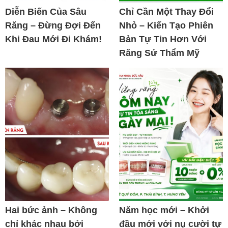
Diễn Biến Của Sâu
Chỉ Cần Một Thay Đổi
Răng – Đừng Đợi Đến
Nhỏ – Kiến Tạo Phiên
Khi Đau Mới Đi Khám!
Bản Tự Tin Hơn Với
Răng Sứ Thẩm Mỹ
Hai bức ảnh – Không
Năm học mới – Khởi
chỉ khác nhau bởi
đầu mới với nụ cười tự