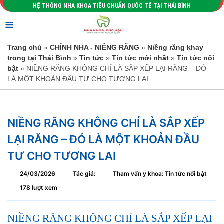
HỆ THỐNG NHA KHOA TIÊU CHUẨN QUỐC TẾ TẠI THÁI BÌNH
≡
Trang chủ
»
CHỈNH NHA - NIỀNG RĂNG
»
Niềng răng khay
trong tại Thái Bình
»
Tin tức
»
Tin tức mới nhất
»
Tin tức nổi
bật
» NIỀNG RĂNG KHÔNG CHỈ LÀ SẮP XẾP LẠI RĂNG – ĐÓ
LÀ MỘT KHOẢN ĐẦU TƯ CHO TƯƠNG LAI
NIỀNG RĂNG KHÔNG CHỈ LÀ SẮP XẾP
LẠI RĂNG – ĐÓ LÀ MỘT KHOẢN ĐẦU
TƯ CHO TƯƠNG LAI
24/03/2026
Tác giả:
Tham vấn y khoa: Tin tức nổi bật
178 lượt xem
NIỀNG RĂNG KHÔNG CHỈ LÀ SẮP XẾP LẠI