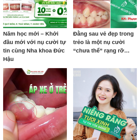
Năm học mới – Khởi
Đằng sau vẻ đẹp trong
đầu mới với nụ cười tự
trẻo là một nụ cười
tin cùng Nha khoa Đức
“chưa thể” rạng rỡ…
Hậu