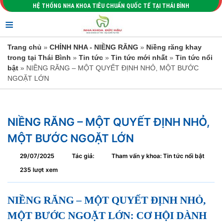
HỆ THỐNG NHA KHOA TIÊU CHUẨN QUỐC TẾ TẠI THÁI BÌNH
≡
Trang chủ
»
CHỈNH NHA - NIỀNG RĂNG
»
Niềng răng khay
trong tại Thái Bình
»
Tin tức
»
Tin tức mới nhất
»
Tin tức nổi
bật
» NIỀNG RĂNG – MỘT QUYẾT ĐỊNH NHỎ, MỘT BƯỚC
NGOẶT LỚN
NIỀNG RĂNG – MỘT QUYẾT ĐỊNH NHỎ,
MỘT BƯỚC NGOẶT LỚN
29/07/2025
Tác giả:
Tham vấn y khoa: Tin tức nổi bật
235 lượt xem
NIỀNG RĂNG – MỘT QUYẾT ĐỊNH NHỎ,
MỘT BƯỚC NGOẶT LỚN: CƠ HỘI DÀNH