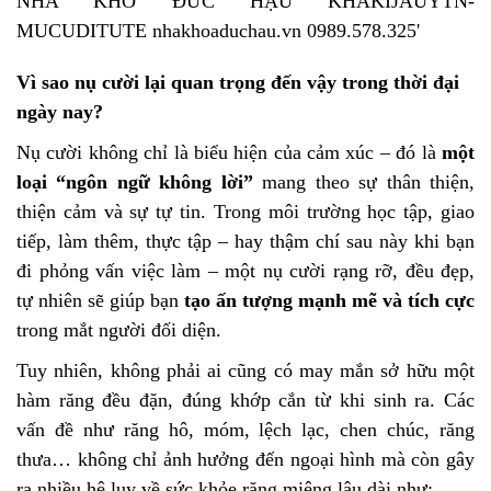
Vì sao nụ cười lại quan trọng đến vậy trong thời đại
ngày nay?
Nụ cười không chỉ là biểu hiện của cảm xúc – đó là
một
loại “ngôn ngữ không lời”
mang theo sự thân thiện,
thiện cảm và sự tự tin. Trong môi trường học tập, giao
tiếp, làm thêm, thực tập – hay thậm chí sau này khi bạn
đi phỏng vấn việc làm – một nụ cười rạng rỡ, đều đẹp,
tự nhiên sẽ giúp bạn
tạo ấn tượng mạnh mẽ và tích cực
trong mắt người đối diện.
Tuy nhiên, không phải ai cũng có may mắn sở hữu một
hàm răng đều đặn, đúng khớp cắn từ khi sinh ra. Các
vấn đề như răng hô, móm, lệch lạc, chen chúc, răng
thưa… không chỉ ảnh hưởng đến ngoại hình mà còn gây
ra nhiều hệ lụy về sức khỏe răng miệng lâu dài như: