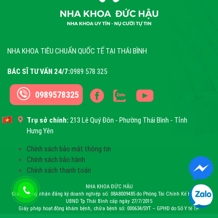
NHA KHOA TIÊU CHUẨN QUỐC TẾ TẠI THÁI BÌNH
BÁC SĨ TƯ VẤN 24/7:
0989 578 325
0989578325
Trụ sở chính:
213 Lê Quý Đôn - Phường Thái Bình - Tỉnh
Hưng Yên
Chính sách bảo mật thông tin
Chính sách bảo hành
Chính sách thanh toán
NHA KHOA ĐỨC HẬU
Giấy chứng nhận đăng ký doanh nghiệp số: 08A8009485 do Phòng Tài Chính Kế Hoạch –
UBND Tp.Thái Bình cấp ngày 27/7/2015
Giấy phép hoạt động khám bệnh, chữa bệnh số: 000634/SYT – GPHĐ do Sở Y tế TP.
Thái Bình cấp ngày 26/12/2016