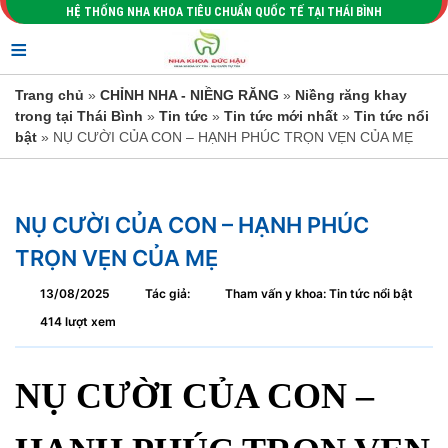
HỆ THỐNG NHA KHOA TIÊU CHUẨN QUỐC TẾ TẠI THÁI BÌNH
≡
Trang chủ
»
CHỈNH NHA - NIỀNG RĂNG
»
Niềng răng khay
trong tại Thái Bình
»
Tin tức
»
Tin tức mới nhất
»
Tin tức nổi
bật
» NỤ CƯỜI CỦA CON – HẠNH PHÚC TRỌN VẸN CỦA MẸ
NỤ CƯỜI CỦA CON – HẠNH PHÚC
TRỌN VẸN CỦA MẸ
13/08/2025
Tác giả:
Tham vấn y khoa: Tin tức nổi bật
414 lượt xem
NỤ CƯỜI CỦA CON –