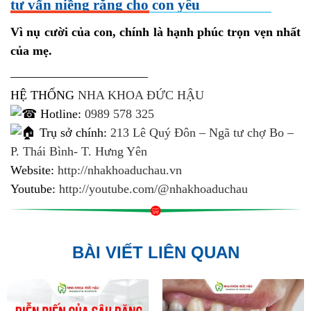
tư vấn niềng răng cho con yêu
Vì nụ cười của con, chính là hạnh phúc trọn vẹn nhất
của mẹ.
———————————
HỆ THỐNG
NHA KHOA ĐỨC HẬU
Hotline:
0989 578 325
Trụ sở chính:
213 Lê Quý Đôn – Ngã tư chợ Bo –
P. Thái Bình- T. Hưng Yên
Website:
http://nhakhoaduchau.vn
Youtube:
http://youtube.com/@nhakhoaduchau
BÀI VIẾT LIÊN QUAN