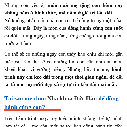
Nhưng con yêu à,
món quà mẹ tặng con hôm nay
không nằm ở hình thức, mà nằm ở giá trị lâu dài.
Nó không phải món quà con có thể dùng trong một mùa,
rồi quên mất. Đây là món quà
đồng hành cùng con suốt
cả đời
– từng ngày, từng năm, từng chặng đường mà con
trưởng thành.
Có thể sẽ có những ngày con thấy khó chịu khi mới gắn
mắc cài. Có thể sẽ có những lúc con cần nhịn ăn món
khoái khẩu vì vướng niềng. Nhưng hãy tin mẹ,
hành
trình này chỉ kéo dài trong một thời gian ngắn, để đổi
lại là một nụ cười đẹp và sự tự tin kéo dài mãi mãi.
Tại sao mẹ chọn
Nha khoa Đức Hậu
để đồng
hành cùng con?
Trên hành trình này, mẹ hiểu mình không thể tự mình
làm tất cả – mẹ cần một người bạn đồng hành tin cậy,