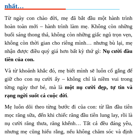
nhất…
Từ ngày con chào đời, mẹ đã bắt đầu một hành trình
hoàn toàn mới – hành trình làm mẹ. Không còn những
buổi sáng thong thả, không còn những giấc ngủ trọn vẹn,
không còn thời gian cho riêng mình… nhưng bù lại, mẹ
nhận được điều quý giá hơn bất kỳ thứ gì:
Nụ cười đầu
tiên của con.
Và từ khoảnh khắc đó, mẹ biết mình sẽ luôn cố gắng để
giữ cho con nụ cười ấy – không chỉ là niềm vui trong
từng ngày thơ bé, mà là
một nụ cười đẹp, tự tin và
rạng ngời suốt cả cuộc đời
.
Mẹ luôn dõi theo từng bước đi của con: từ lần đầu tiên
mọc răng sữa, đến khi chiếc răng đầu tiên lung lay, rồi là
nụ cười răng thưa, răng khểnh… Tất cả đều đáng yêu,
nhưng mẹ cũng hiểu rằng, nếu không chăm sóc và định