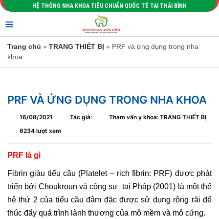
HỆ THỐNG NHA KHOA TIÊU CHUẨN QUỐC TẾ TẠI THÁI BÌNH
≡
Trang chủ
»
TRANG THIẾT BỊ
» PRF và ứng dụng trong nha
khoa
PRF VÀ ỨNG DỤNG TRONG NHA KHOA
16/08/2021
Tác giả:
Tham vấn y khoa: TRANG THIẾT BỊ
6234 lượt xem
PRF là gì
Fibrin giàu tiểu cầu (Platelet – rich fibrin: PRF) được phát
triển bởi Choukroun và cộng sự tại Pháp (2001) là một thế
hệ thứ 2 của tiểu cầu đậm đặc được sử dụng rộng rãi để
thúc đẩy quá trình lành thương của mô mềm và mô cứng.