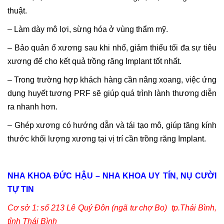
thuật.
– Làm dày mô lợi, sừng hóa ở vùng thẩm mỹ.
– Bảo quản ổ xương sau khi nhổ, giảm thiểu tối đa sự tiêu
xương để cho kết quả trồng răng Implant tốt nhất.
– Trong trường hợp khách hàng cần nâng xoang, việc ứng
dụng huyết tương PRF sẽ giúp quá trình lành thương diễn
ra nhanh hơn.
– Ghép xương có hướng dẫn và tái tạo mô, giúp tăng kính
thước khối lượng xương tại vị trí cần trồng răng Implant.
NHA KHOA ĐỨC HẬU – NHA KHOA UY TÍN, NỤ CƯỜI
TỰ TIN
Cơ sở 1: số 213 Lê Quý Đôn (ngã tư chợ Bo) tp.Thái Bình,
tỉnh Thái Bình