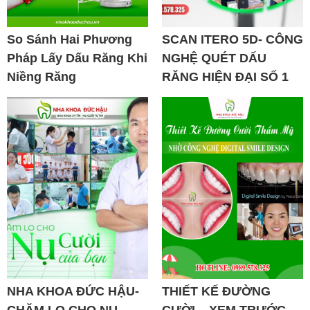
So Sánh Hai Phương
SCAN ITERO 5D- CÔNG
Pháp Lấy Dấu Răng Khi
NGHỆ QUÉT DẤU
Niềng Răng
RĂNG HIỆN ĐẠI SỐ 1
NHA KHOA ĐỨC HẬU-
THIẾT KẾ ĐƯỜNG
CHĂM LO CHO NỤ
CƯỜI – XEM TRƯỚC