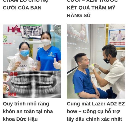
CƯỜI CỦA BẠN
KẾT QUẢ THẨM MỸ
RĂNG SỨ
Quy trình nhổ răng
Cung mặt Lazer AD2 EZ
khôn an toàn tại nha
bow – Công cụ hỗ trợ
khoa Đức Hậu
lấy dấu chính xác nhất