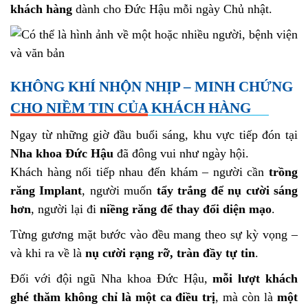
khách hàng
dành cho Đức Hậu mỗi ngày Chủ nhật.
KHÔNG KHÍ NHỘN NHỊP – MINH CHỨNG
CHO NIỀM TIN CỦA KHÁCH HÀNG
Ngay từ những giờ đầu buổi sáng, khu vực tiếp đón tại
Nha khoa Đức Hậu
đã đông vui như ngày hội.
Khách hàng nối tiếp nhau đến khám – người cần
trồng
răng Implant
, người muốn
tẩy trắng để nụ cười sáng
hơn
, người lại đi
niềng răng để thay đổi diện mạo
.
Từng gương mặt bước vào đều mang theo sự kỳ vọng –
và khi ra về là
nụ cười rạng rỡ, tràn đầy tự tin
.
Đối với đội ngũ Nha khoa Đức Hậu,
mỗi lượt khách
ghé thăm không chỉ là một ca điều trị
, mà còn là
một