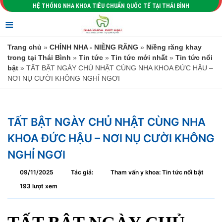
HỆ THỐNG NHA KHOA TIÊU CHUẨN QUỐC TẾ TẠI THÁI BÌNH
≡
Trang chủ
»
CHỈNH NHA - NIỀNG RĂNG
»
Niềng răng khay
trong tại Thái Bình
»
Tin tức
»
Tin tức mới nhất
»
Tin tức nổi
bật
» TẤT BẬT NGÀY CHỦ NHẬT CÙNG NHA KHOA ĐỨC HẬU –
NƠI NỤ CƯỜI KHÔNG NGHỈ NGƠI
TẤT BẬT NGÀY CHỦ NHẬT CÙNG NHA
KHOA ĐỨC HẬU – NƠI NỤ CƯỜI KHÔNG
NGHỈ NGƠI
09/11/2025
Tác giả:
Tham vấn y khoa: Tin tức nổi bật
193 lượt xem