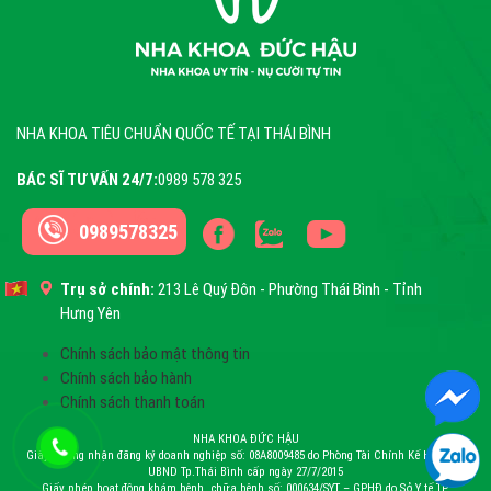
NHA KHOA TIÊU CHUẨN QUỐC TẾ TẠI THÁI BÌNH
BÁC SĨ TƯ VẤN 24/7:
0989 578 325
0989578325
Trụ sở chính:
213 Lê Quý Đôn - Phường Thái Bình - Tỉnh
Hưng Yên
Chính sách bảo mật thông tin
Chính sách bảo hành
Chính sách thanh toán
NHA KHOA ĐỨC HẬU
Giấy chứng nhận đăng ký doanh nghiệp số: 08A8009485 do Phòng Tài Chính Kế Hoạch –
UBND Tp.Thái Bình cấp ngày 27/7/2015
Giấy phép hoạt động khám bệnh, chữa bệnh số: 000634/SYT – GPHĐ do Sở Y tế TP.