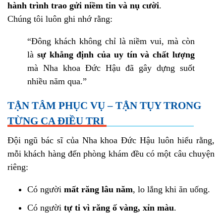
hành trình trao gửi niềm tin và nụ cười
.
Chúng tôi luôn ghi nhớ rằng:
“Đông khách không chỉ là niềm vui, mà còn
là
sự khẳng định của uy tín và chất lượng
mà Nha khoa Đức Hậu đã gây dựng suốt
nhiều năm qua.”
TẬN TÂM PHỤC VỤ – TẬN TỤY TRONG
TỪNG CA ĐIỀU TRỊ
Đội ngũ bác sĩ của Nha khoa Đức Hậu luôn hiểu rằng,
mỗi khách hàng đến phòng khám đều có một câu chuyện
riêng:
Có người
mất răng lâu năm
, lo lắng khi ăn uống.
Có người
tự ti vì răng ố vàng, xỉn màu
.